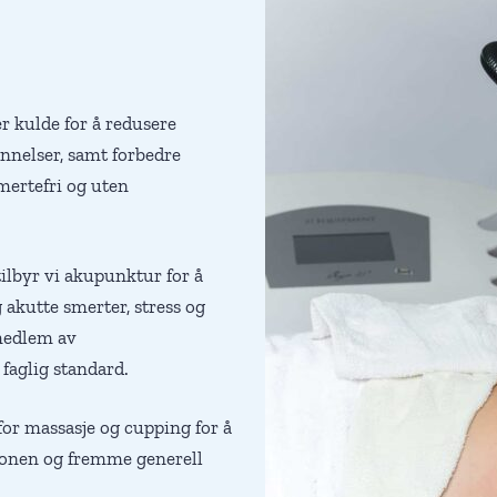
 kulde for å redusere
ennelser, samt forbedre
mertefri og uten
ilbyr vi akupunktur for å
 akutte smerter, stress og
medlem av
faglig standard.
for massasje og cupping for å
jonen og fremme generell