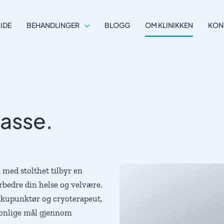
IDE
BEHANDLINGER
BLOGG
OM KLINIKKEN
KON
KONTAKT
lasse.
med stolthet tilbyr en
orbedre din helse og velvære.
 akupunktør og cryoterapeut,
rsonlige mål gjennom