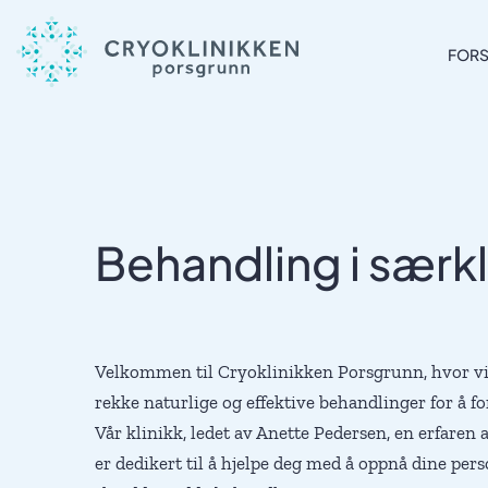
Skip
to
FORS
content
FORSIDE
BEHANDLINGER
BLOGG
OM KLINIKKEN
Behandling i særk
Velkommen til Cryoklinikken Porsgrunn, hvor vi 
rekke naturlige og effektive behandlinger for å f
Vår klinikk, ledet av Anette Pedersen, en erfaren
er dedikert til å hjelpe deg med å oppnå dine pe